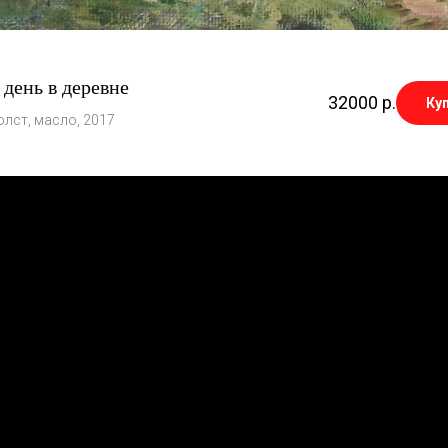
день в деревне
32000
р.
Ку
олст, масло, 2017