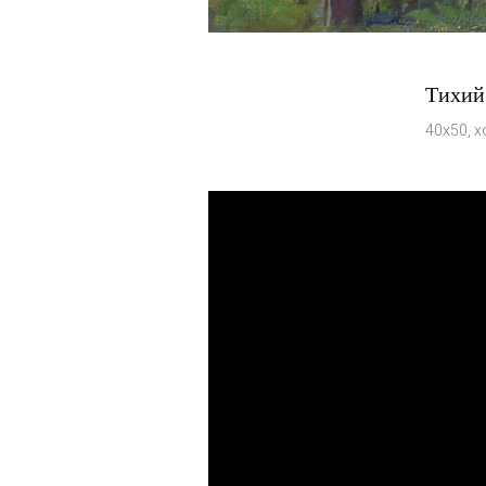
Тихий 
40х50, х