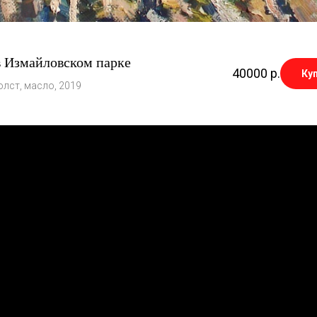
в Измайловском парке
40000
р.
Ку
олст, масло, 2019