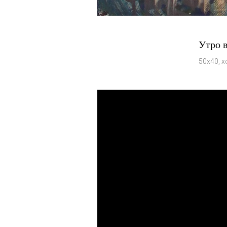
Утро 
50х40, х