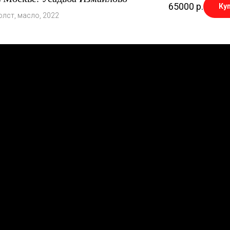
65000
р.
Ку
олст, масло, 2022