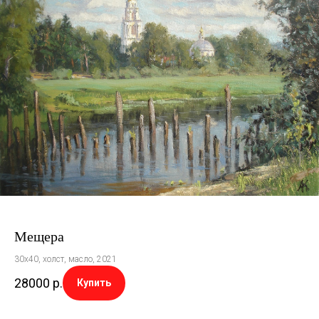
Мещера
30х40, холст, масло, 2021
28000
р.
Купить