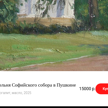
ольня Софийского собора в Пушкине
15000
р.
Ку
ргалит, масло, 2025