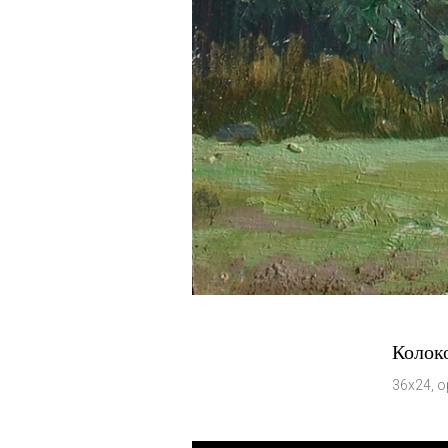
Колок
36х24, о