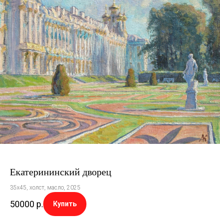
Екатерининский дворец
35х45, холст, масло, 2025
50000
р.
Купить