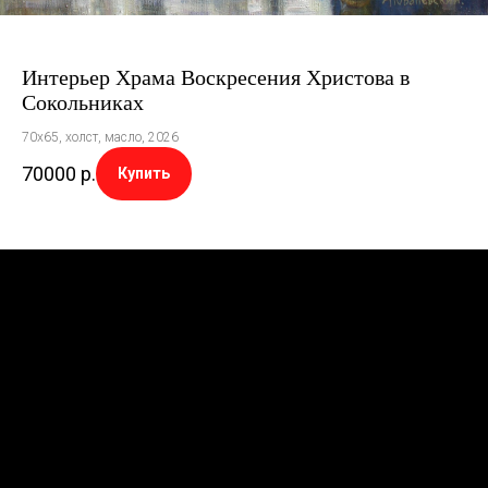
Интерьер Храма Воскресения Христова в
Сокольниках
70х65, холст, масло, 2026
70000
р.
Купить